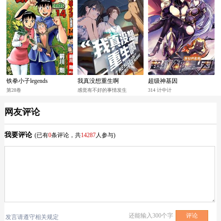
铁拳小子legends
我真没想重生啊
超级神基因
第28卷
感觉有不好的事情发生
314 计中计
网友评论
我要评论
(已有
0
条评论，共
14287
人参与)
还能输入
300
个字
发言请遵守相关规定