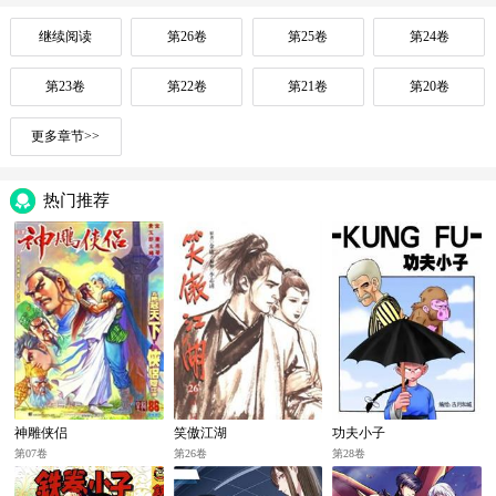
继续阅读
第26卷
第25卷
第24卷
第23卷
第22卷
第21卷
第20卷
更多章节>>
热门推荐
神雕侠侣
笑傲江湖
功夫小子
第07卷
第26卷
第28卷