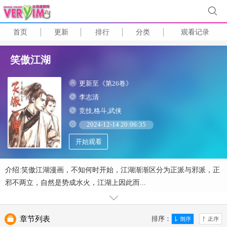
首页
更新
排行
分类
观看记录
笑傲江湖
更新至《第26卷》
李志清
竞技,格斗,武侠
2024-12-14 20:06:35
开始观看
介绍:笑傲江湖漫画，不知何时开始，江湖渐渐区分为正派与邪派，正
邪不两立，自然是势成水火，江湖上因此而...
章节列表
排序：