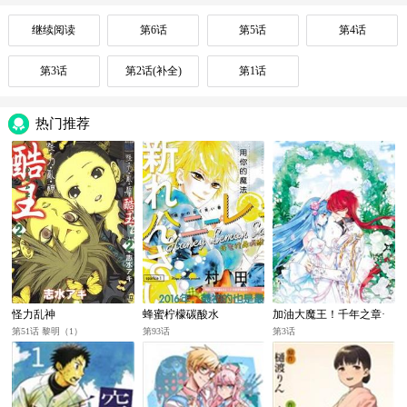
继续阅读
第6话
第5话
第4话
第3话
第2话(补全)
第1话
热门推荐
怪力乱神
蜂蜜柠檬碳酸水
加油大魔王！千年之章·
飒
第51话 黎明（1）
第93话
第3话