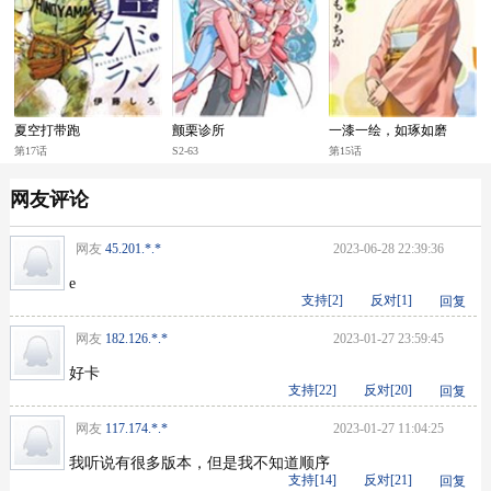
夏空打带跑
颤栗诊所
一漆一绘，如琢如磨
第17话
S2-63
第15话
网友评论
网友
45.201.*.*
2023-06-28 22:39:36
e
支持[
2
]
反对[
1
]
回复
网友
182.126.*.*
2023-01-27 23:59:45
好卡
支持[
22
]
反对[
20
]
回复
网友
117.174.*.*
2023-01-27 11:04:25
我听说有很多版本，但是我不知道顺序
支持[
14
]
反对[
21
]
回复