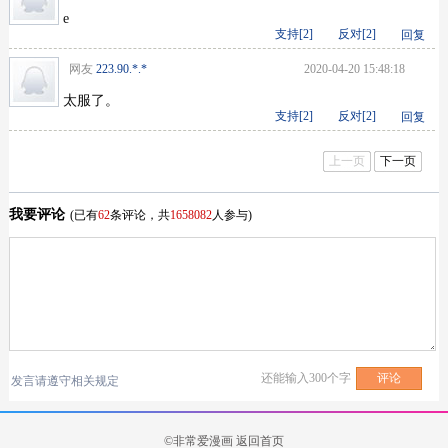
e
支持[
2
]
反对[
2
]
回复
网友
223.90.*.*
2020-04-20 15:48:18
太服了。
支持[
2
]
反对[
2
]
回复
上一页
下一页
我要评论
(已有
62
条评论，共
1658082
人参与)
还能输入
300
个字
发言请遵守相关规定
©非常爱漫画
返回首页