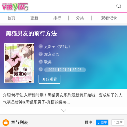
首页
更新
排行
分类
观看记录
黑猫男友的前行方法
更新至《第6话》
左京亚也
耽美
2024-12-01 21:35:08
开始观看
介绍:终于进入新婚时期！黑猫男友系列最新篇开始啦...变成豹子的人
气演员贺神X黑猫系男子-真悟的侵略...
章节列表
排序：